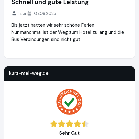
Schnell und gute Leistung
Isler
07.08.2025
Bis jetzt hatten wir sehr schöne Ferien
Nur manchmal ist der Weg zum Hotel zu lang und die
Bus Verbindungen sind nicht gut
kurz-mal-weg.de
http://www.kurz-mal-weg.de
https://www
kurz-mal-weg.de
Sehr Gut