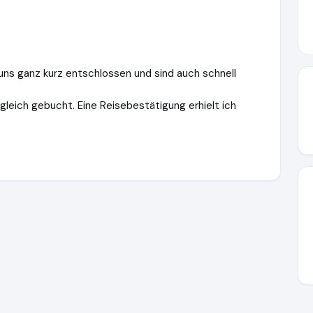
 uns ganz kurz entschlossen und sind auch schnell
gleich gebucht. Eine Reisebestätigung erhielt ich
eg.de
https://www.ausgezeichnet.org/media/656f06f5c62379e