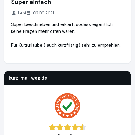
Super einfach
Leni
02.09.2021
Super beschrieben und erklärt, sodass eigentlich
keine Fragen mehr offen waren.
Für Kurzurlaube ( auch kurzfristig) sehr zu empfehlen.
kurz-mal-weg.de
http://www.kurz-mal-weg.de
https://www
kurz-mal-weg.de