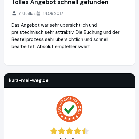
Tolles Angebot schnell gefunden
Y. Utrillas
14.08.2017
Das Angebot war sehr übersichtlich und
preistechnisch sehr attraktiv. Die Buchung und der
Bestellprozess sehr übersichtlich und schnell
bearbeitet. Absolut empfehlenswert
kurz-mal-weg.de
http://www.kurz-mal-weg.de
https://www
kurz-mal-weg.de