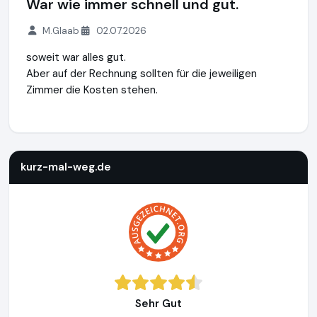
War wie immer schnell und gut.
M.Glaab
02.07.2026
soweit war alles gut.
Aber auf der Rechnung sollten für die jeweiligen
Zimmer die Kosten stehen.
kurz-mal-weg.de
http://www.kurz-mal-weg.de
https://www
kurz-mal-weg.de
Sehr Gut