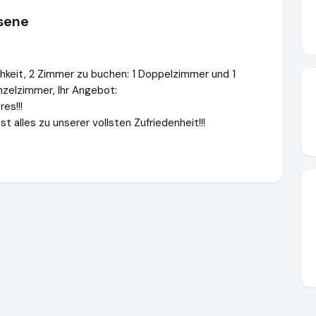
hsene
hkeit, 2 Zimmer zu buchen: 1 Doppelzimmer und 1
nzelzimmer, Ihr Angebot:
es!!!
st alles zu unserer vollsten Zufriedenheit!!!
eg.de
https://www.ausgezeichnet.org/media/656f06f5c62379e