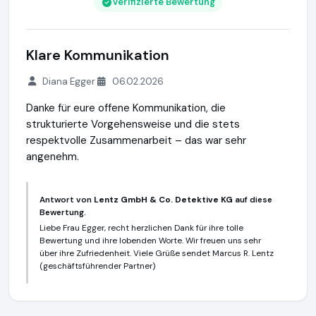
Verifizierte Bewertung
Klare Kommunikation
Diana Egger
06.02.2026
Danke für eure offene Kommunikation, die
strukturierte Vorgehensweise und die stets
respektvolle Zusammenarbeit – das war sehr
angenehm.
Antwort von
Lentz GmbH & Co. Detektive KG
auf diese
Bewertung.
Liebe Frau Egger, recht herzlichen Dank für ihre tolle
Bewertung und ihre lobenden Worte. Wir freuen uns sehr
über ihre Zufriedenheit. Viele Grüße sendet Marcus R. Lentz
(geschäftsführender Partner)
Lentz GmbH & Co. Detektive KG
https://www.lentz-detekte