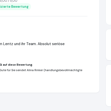
5,00 / 5,00
fizierte Bewertung
rrn Lentz und ihr Team. Absolut seriöse
KG
auf diese Bewertung.
s Gute für Sie sendet Alina Rinker (handlungsbevollmächtigte
/www.lentz-detektei.de
https://www.ausgezeichnet.org/media/