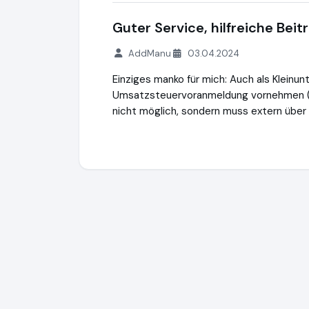
Guter Service, hilfreiche Bei
AddManu
03.04.2024
Einziges manko für mich: Auch als Klein
Umsatzsteuervoranmeldung vornehmen (in
nicht möglich, sondern muss extern über
Lexware Office
http://www.lexoffice.de
h