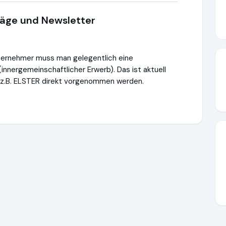
träge und Newsletter
unternehmer muss man gelegentlich eine
nergemeinschaftlicher Erwerb). Das ist aktuell
 z.B. ELSTER direkt vorgenommen werden.
ttps://www.ausgezeichnet.org/media/66f1b59d1a4dbe4fbd0718