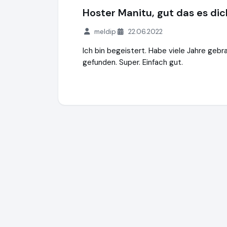
Hoster Manitu, gut das es dic
meldip
22.06.2022
Ich bin begeistert. Habe viele Jahre geb
gefunden. Super. Einfach gut.
manitu
https://www.manitu.de