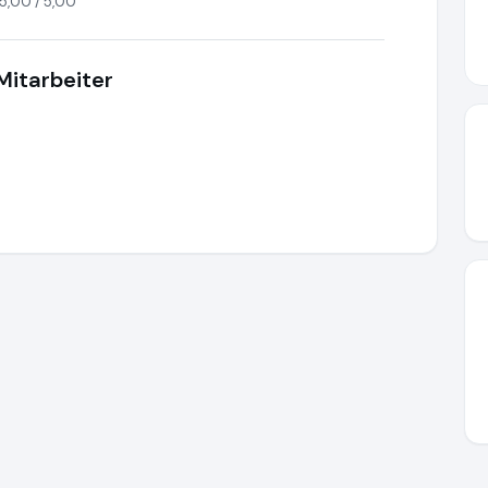
5,00 / 5,00
Mitarbeiter
www.ausgezeichnet.org/media/691af53e39c92d5f6a0dec1d