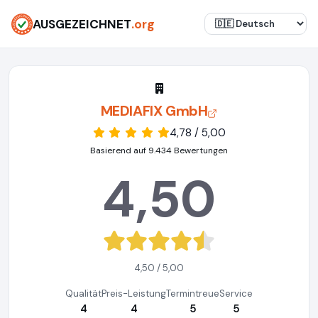
AUSGEZEICHNET
.org
MEDIAFIX GmbH
4,78 / 5,00
Basierend auf 9.434 Bewertungen
4,50
4,50 / 5,00
Qualität
Preis-Leistung
Termintreue
Service
4
4
5
5