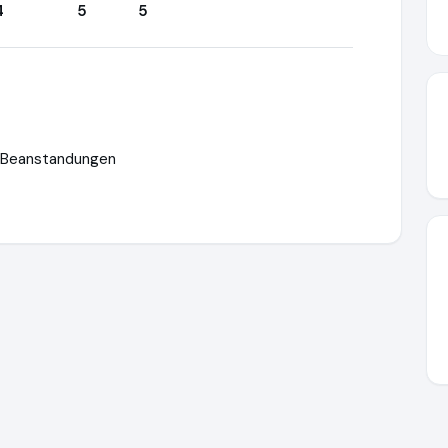
4
5
5
ei Beanstandungen