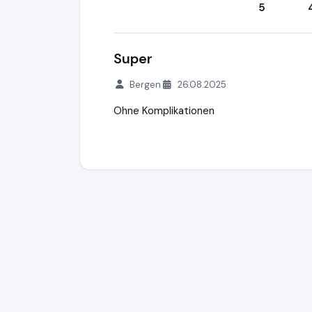
5
Super
Bergen
26.08.2025
Ohne Komplikationen
MEDIAFIX GmbH
http://mediafix.de