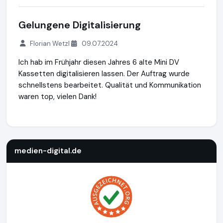
Gelungene Digitalisierung
Florian Wetzl
09.07.2024
Ich hab im Frühjahr diesen Jahres 6 alte Mini DV
Kassetten digitalisieren lassen. Der Auftrag wurde
schnellstens bearbeitet. Qualität und Kommunikation
waren top, vielen Dank!
medien-digital.de
https://www.medien-digital.de
https://w
medien-digital.de