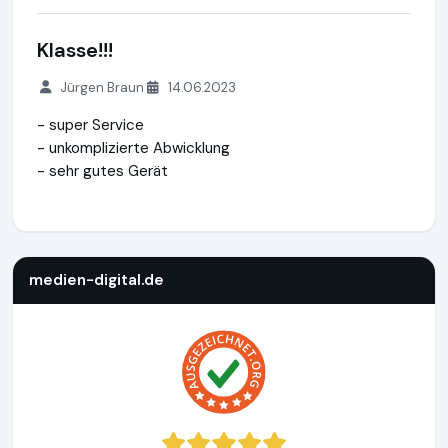
Klasse!!!
Jürgen Braun
14.06.2023
- super Service
- unkomplizierte Abwicklung
- sehr gutes Gerät
medien-digital.de
https://www.medien-digital.de
https://w
medien-digital.de