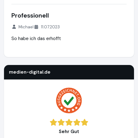
Professionell
Michael
11.07.2023
So habe ich das erhofft
medien-digital.de
https://www.medien-digital.de
https://w
medien-digital.de
Sehr Gut