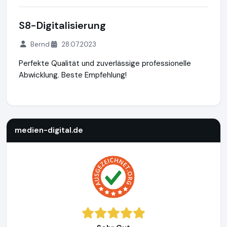
S8-Digitalisierung
Bernd
28.07.2023
Perfekte Qualität und zuverlässige professionelle
Abwicklung. Beste Empfehlung!
medien-digital.de
https://www.medien-digital.de
https://w
medien-digital.de