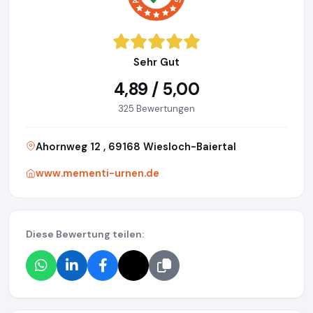
Sehr Gut
4,89 / 5,00
325 Bewertungen
Ahornweg 12 , 69168 Wiesloch-Baiertal
www.mementi-urnen.de
Diese Bewertung teilen: