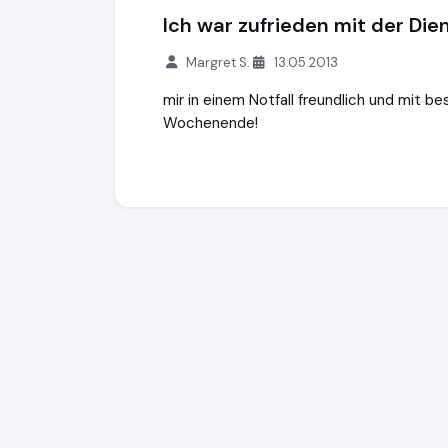
Ich war zufrieden mit der Dien
Margret S.
13.05.2013
mir in einem Notfall freundlich und mit b
Wochenende!
mr.Lox | Rundum sicher fühlen
http://www.