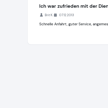
Ich war zufrieden mit der Dien
Brit K.
07.12.2013
Schnelle Anfahrt, guter Service, angemes
mr.Lox | Rundum sicher fühlen
http://www.