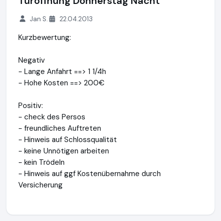
Türöffnung Donnerstag Nacht
Jan S.
22.04.2013
Kurzbewertung:
Negativ
- Lange Anfahrt ==> 1 1/4h
- Hohe Kosten ==> 200€
Positiv:
- check des Persos
- freundliches Auftreten
- Hinweis auf Schlossqualität
- keine Unnötigen arbeiten
- kein Trödeln
- Hinweis auf ggf Kostenübernahme durch
Versicherung
mr.Lox | Rundum sicher fühlen
http://www.misterlox.de