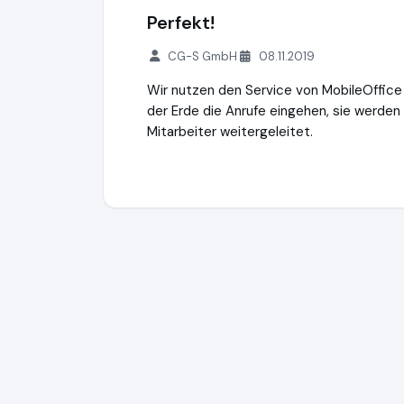
Perfekt!
CG-S GmbH
08.11.2019
Wir nutzen den Service von MobileOffice 
der Erde die Anrufe eingehen, sie werde
Mitarbeiter weitergeleitet.
Mobile Office
http://www.mobile-office.d