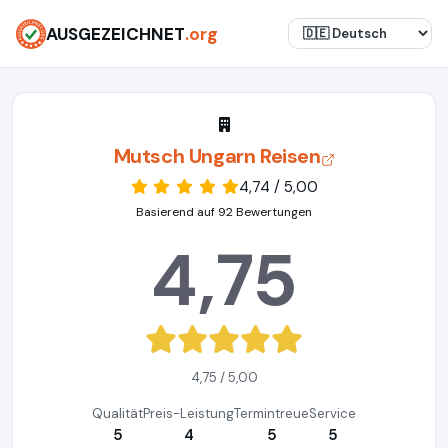
AUSGEZEICHNET
.org
Mutsch Ungarn Reisen
4,74 / 5,00
Basierend auf 92 Bewertungen
4,75
4,75 / 5,00
Qualität
Preis-Leistung
Termintreue
Service
5
4
5
5