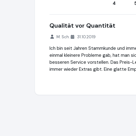
4
Qualität vor Quantität
M. Sch.
31.10.2019
Ich bin seit Jahren Stammkunde und imm
einmal kleinere Probleme gab, hat man si
besseren Service vorstellen. Das Preis-L
immer wieder Extras gibt. Eine glatte Em
Mutsch Ungarn Reisen
http://www.mutsch