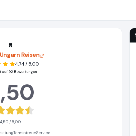
Ungarn Reisen
4,74 / 5,00
d auf 92 Bewertungen
,50
4,50 / 5,00
eistung
Termintreue
Service