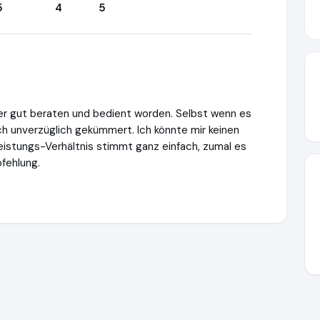
5
4
5
er gut beraten und bedient worden. Selbst wenn es
ch unverzüglich gekümmert. Ich könnte mir keinen
eistungs-Verhältnis stimmt ganz einfach, zumal es
pfehlung.
-reisen.de