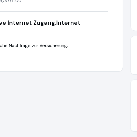
5,00 / 5,00
ve Internet Zugang.Internet
che Nachfrage zur Versicherung.
ttps://www.ausgezeichnet.org/media/68d0fa7d1d88c65da003d