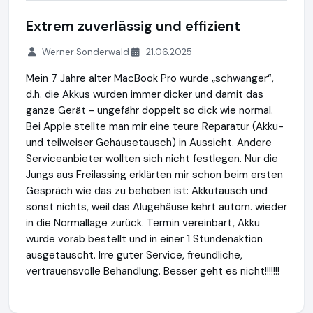
Extrem zuverlässig und effizient
Werner Sonderwald
21.06.2025
Mein 7 Jahre alter MacBook Pro wurde „schwanger“,
d.h. die Akkus wurden immer dicker und damit das
ganze Gerät - ungefähr doppelt so dick wie normal.
Bei Apple stellte man mir eine teure Reparatur (Akku-
und teilweiser Gehäusetausch) in Aussicht. Andere
Serviceanbieter wollten sich nicht festlegen. Nur die
Jungs aus Freilassing erklärten mir schon beim ersten
Gespräch wie das zu beheben ist: Akkutausch und
sonst nichts, weil das Alugehäuse kehrt autom. wieder
in die Normallage zurück. Termin vereinbart, Akku
wurde vorab bestellt und in einer 1 Stundenaktion
ausgetauscht. Irre guter Service, freundliche,
vertrauensvolle Behandlung. Besser geht es nicht!!!!!!!
NRC Repair GmbH
http://www.notebook-repair-corner.at
ht