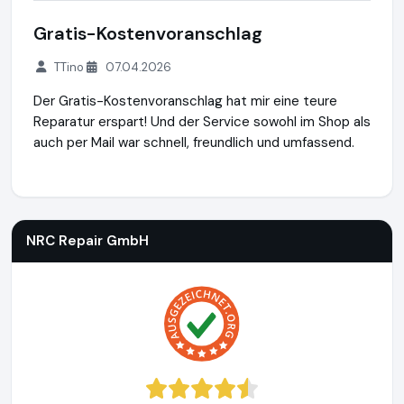
Gratis-Kostenvoranschlag
TTino
07.04.2026
Der Gratis-Kostenvoranschlag hat mir eine teure
Reparatur erspart! Und der Service sowohl im Shop als
auch per Mail war schnell, freundlich und umfassend.
NRC Repair GmbH
http://www.notebook-repair-corner.at
ht
NRC Repair GmbH