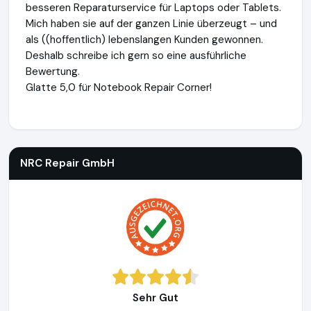
besseren Reparaturservice für Laptops oder Tablets.
Mich haben sie auf der ganzen Linie überzeugt – und
als ((hoffentlich) lebenslangen Kunden gewonnen.
Deshalb schreibe ich gern so eine ausführliche
Bewertung.
Glatte 5,0 für Notebook Repair Corner!
NRC Repair GmbH
http://www.notebook-repair-corner.at
ht
NRC Repair GmbH
Sehr Gut