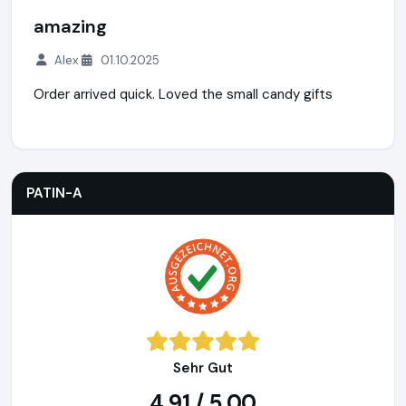
amazing
Alex
01.10.2025
Order arrived quick. Loved the small candy gifts
PATIN-A
https://www.patin-a.de
PATIN-A
Sehr Gut
4,91 / 5,00