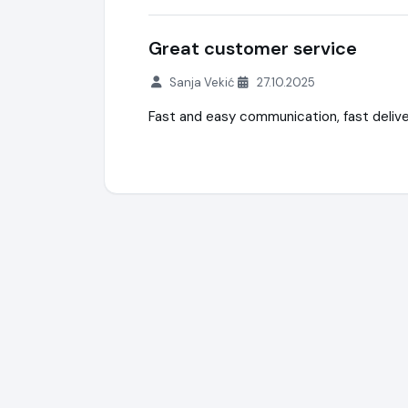
Great customer service
Sanja Vekić
27.10.2025
Fast and easy communication, fast delive
PATIN-A
https://www.patin-a.de