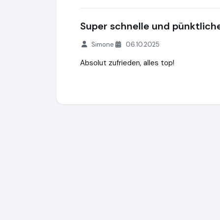
Super schnelle und pünktlich
Simone
06.10.2025
Absolut zufrieden, alles top!
PATIN-A
https://www.patin-a.de