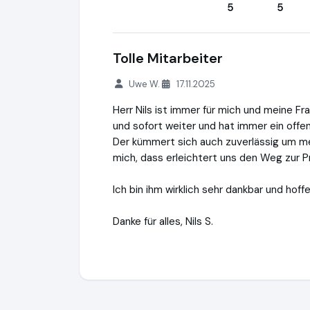
5
5
Tolle Mitarbeiter
Uwe W.
17.11.2025
Herr Nils ist immer für mich und meine Fra
und sofort weiter und hat immer ein offe
Der kümmert sich auch zuverlässig um me
mich, dass erleichtert uns den Weg zur Pr
Ich bin ihm wirklich sehr dankbar und hoff
Danke für alles, Nils S.
PROLIFE homecare GmbH
https://www.pr