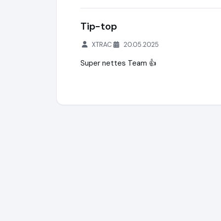
Tip-top
XTRAC
20.05.2025
Super nettes Team 👍
Redealer GmbH
http://www.redealer.de