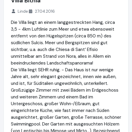
Villa Bithia
Linde
27.04.2016
Die Villa liegt an einem langgestreckten Hang, circa
3,5 - 4km Luftlinie zum Meer und etwa ebensoweit
entfernt von den Hügelspitzen (circa 850 m) des
südlichen Sulcis. Meer und Bergspitzen sind gut
sichtbar, u.a. auch die Chiesa di Sant‘ Efisio
unmittelbar am Strand von Nora, alles in Allem ein
beeindruckendes Landschaftspanorama!
Die Villa liegt SEHR ruhig. - Das Haus ist nur wenige
Jahre alt, sehr elegant gezeichnet, innen wie außen,
und ist, für Süditalien ungewöhnlich, unterkellert.
Großzügige Zimmer mit zwei Bädern im Erdgeschoss
und weiteren Zimmern und einem Bad im
Untergeschoss, großer Wohn-/Eßraum, gut
eingerichtete Küche, wie fast immer nach Süden
ausgerichtet, großer Garten, große Terrasse, schöner
Swimmingpool. Der Garten mit ausgesuchten Hölzern
(von Lentischio bis Mimose und Mirto...). Bezeichnend