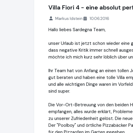
Villa Fiori 4 - eine absolut pe
Markus Idstein
10.06.2016
Hallo liebes Sardegna Team,
unser Urlaub ist jetzt schon wieder eine g
dass negative Kritik immer schnell ausges
möchte ich mich kurz sehr löblich über u
Ihr Team hat von Anfang an einen tollen 
gut beraten und haben eine tolle Villa e
und alle wichtigen Dinge waren im Vorfeld
sind super.
Die Vor-Ort-Betreuung von den beiden H
empfangen, alles wurde erklärt, Problem
zu unserer Zufriedenheit gelöst. Die ne
Der "Poolboy" und örtliche Pizzabäcker Pao
für den Pizzaofen im Garten gegeben.