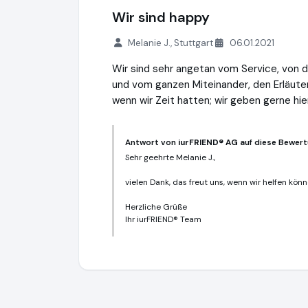
Wir sind happy
Melanie J., Stuttgart
06.01.2021
Wir sind sehr angetan vom Service, von 
und vom ganzen Miteinander, den Erläu
wenn wir Zeit hatten; wir geben gerne hier
Antwort von
iurFRIEND® AG
auf diese Bewert
Sehr geehrte Melanie J.,
vielen Dank, das freut uns, wenn wir helfen könn
Herzliche Grüße
Ihr iurFRIEND® Team
iurFRIEND® AG
https://www.scheidung.de