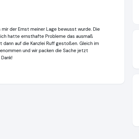
is mir der Ernst meiner Lage bewusst wurde. Die
 ich hatte ernsthafte Probleme das ausmaß
et dann auf die Kanzlei Ruff gestoßen. Gleich im
enommen und wir packen die Sache jetzt
 Dank!
ww.schuldenanalyse-kostenlos.de
https://www.ausgezeichnet.