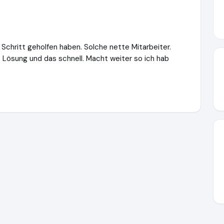
 Schritt geholfen haben. Solche nette Mitarbeiter.
e Lösung und das schnell. Macht weiter so ich hab
ww.schuldenanalyse-kostenlos.de
https://www.ausgezeichnet.