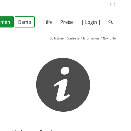
🇬🇧
hmen
Demo
Hilfe
Preise
| Login |
Du bist hier:
Startseite
/
Information
/
NoProfile