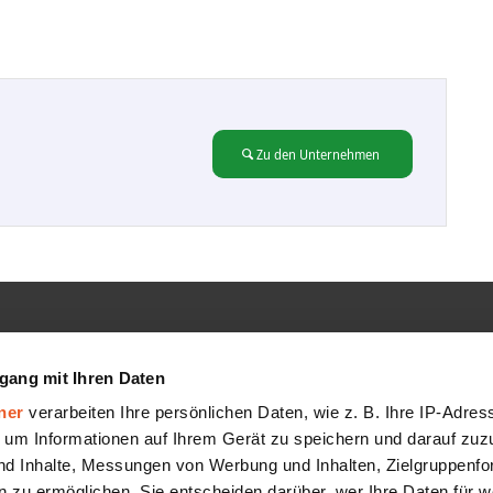
Zu den Unternehmen
GMBH
SERVICE
gang mit Ihren Daten
Hilfe-Center
ner
verarbeiten Ihre persönlichen Daten, wie z. B. Ihre IP-Adress
FAQ
 um Informationen auf Ihrem Gerät zu speichern und darauf zuz
nd Inhalte, Messungen von Werbung und Inhalten, Zielgruppenf
AGB
 zu ermöglichen. Sie entscheiden darüber, wer Ihre Daten für 