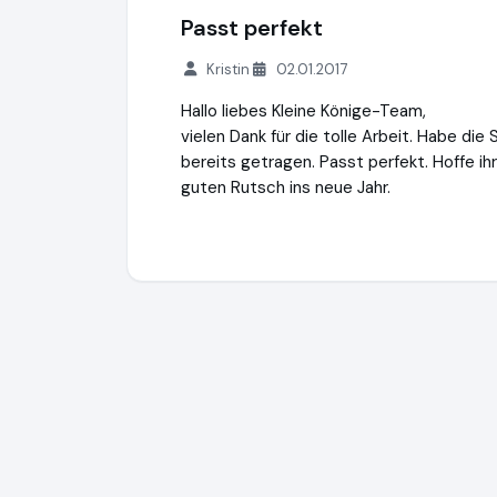
Passt perfekt
Kristin
02.01.2017
Hallo liebes Kleine Könige-Team,
vielen Dank für die tolle Arbeit. Habe di
bereits getragen. Passt perfekt. Hoffe i
guten Rutsch ins neue Jahr.
nicra - kids fashion and more GmbH
http: