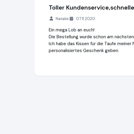
Toller Kundenservice,schnelle
Natalie
07.11.2020
Ein mega Lob an euch!
Die Bestellung wurde schon am nächsten
Ich habe das Kissen für die Taufe meiner N
personalisiertes Geschenk geben.
nicra - kids fashion and more GmbH
http: