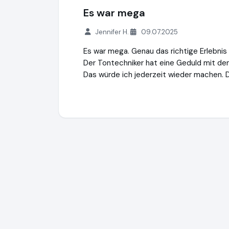
Es war mega
Jennifer H.
09.07.2025
Es war mega. Genau das richtige Erlebnis 
Der Tontechniker hat eine Geduld mit den
Das würde ich jederzeit wieder machen. D
Singpoint GmbH
http://www.singpoint.de