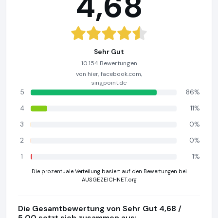
4,68
Sehr Gut
10.154 Bewertungen
von hier, facebook.com,
singpoint.de
5
86%
4
11%
3
0%
2
0%
1
1%
Die prozentuale Verteilung basiert auf den Bewertungen bei
AUSGEZEICHNET.org
Die Gesamtbewertung von Sehr Gut 4,68 /
5,00 setzt sich zusammen aus: