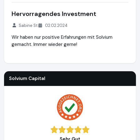
Hervorragendes Investment
Sabine St
02.02.2024
Wir haben nur positive Erfahrungen mit Solvium
gemacht. Immer wieder gerne!
Solvium Capital
https://www.solvium-capital.de
https://ww
Solvium Capital
Sehr Gut