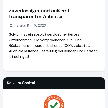
Zuverlässiger und äußerst
transparenter Anbieter
T.Sierks
11.10.2023
Solvium ist ein absolut serviceorientiertes
Unternehmen. Alle versprochenen Aus- und
Rückzahlungen wurden bisher zu 100% geleistet.
Auch die laufende Betreuung der Kunden und Berater
ist sehr gut!
Solvium Capital
https://www.solvium-capital.de
https://ww
Solvium Capital