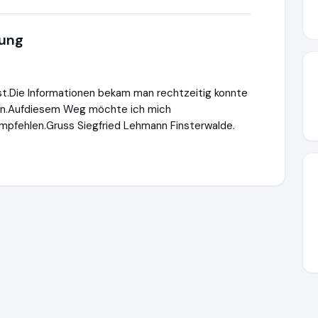
tung
st.Die Informationen bekam man rechtzeitig konnte
ern.Aufdiesem Weg möchte ich mich
 empfehlen.Gruss Siegfried Lehmann Finsterwalde.
ehrsrecht.de
https://www.ausgezeichnet.org/media/69297241b