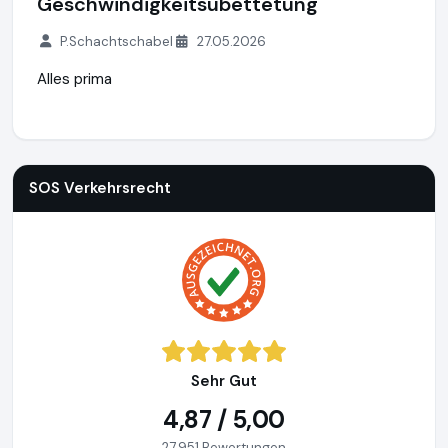
Geschwindigkeitsübettetung
P.Schachtschabel
27.05.2026
Alles prima
SOS Verkehrsrecht
https://www.sos-verkehrsrecht.de
http
SOS Verkehrsrecht
Sehr Gut
4,87 / 5,00
27.951 Bewertungen