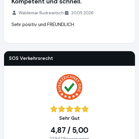
Kompetent und schnell.
Waldemar Budrewitsch
20.05.2026
Sehr positiv und FREUNDLICH
SOS Verkehrsrecht
https://www.sos-verkehrsrecht.de
http
SOS Verkehrsrecht
Sehr Gut
4,87 / 5,00
27.947 Bewertungen