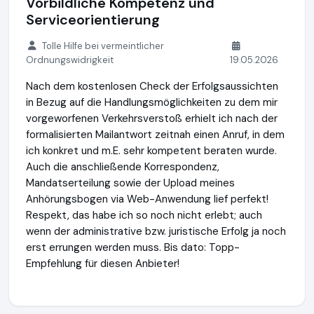
Vorbildliche Kompetenz und
Serviceorientierung
Tolle Hilfe bei vermeintlicher
Ordnungswidrigkeit
19.05.2026
Nach dem kostenlosen Check der Erfolgsaussichten
in Bezug auf die Handlungsmöglichkeiten zu dem mir
vorgeworfenen Verkehrsverstoß erhielt ich nach der
formalisierten Mailantwort zeitnah einen Anruf, in dem
ich konkret und m.E. sehr kompetent beraten wurde.
Auch die anschließende Korrespondenz,
Mandatserteilung sowie der Upload meines
Anhörungsbogen via Web-Anwendung lief perfekt!
Respekt, das habe ich so noch nicht erlebt; auch
wenn der administrative bzw. juristische Erfolg ja noch
erst errungen werden muss. Bis dato: Topp-
Empfehlung für diesen Anbieter!
SOS Verkehrsrecht
https://www.sos-verkehrsrecht.de
http